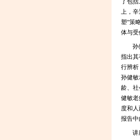
了包括
上，辛
塑”策
体与受
孙
指出其
行辨析
孙健敏
龄、社
健敏老
度和人
报告中
讲