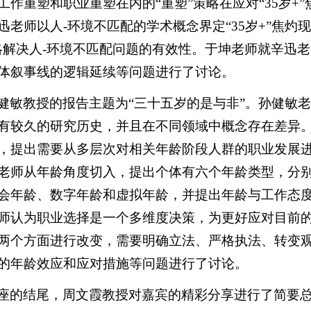
工作重塑和职业重塑在内的“重塑”策略在应对“35岁+
迅老师以人-环境不匹配的学术概念界定“35岁+”焦灼
略解决人-环境不匹配问题的有效性。于坤老师就辛迅
体叙事线的逻辑延续等问题进行了讨论。
健敏教授的报告主题为“三十五岁的是与非”。孙健敏老
有较久的研究历史，并且在不同领域中概念存在差异
，提出需要从多层次对相关年龄阶段人群的职业发展
老师从年龄角度切入，提出个体有六个年龄类型，分
会年龄、数字年龄和虚拟年龄，并提出年龄与工作态
师认为职业选择是一个多维度决策，为更好应对目前
两个方面进行改变，需要明确立法、严格执法、转变
的年龄效应和应对措施等问题进行了讨论。
座的结尾，周文霞教授对嘉宾的精彩分享进行了简要