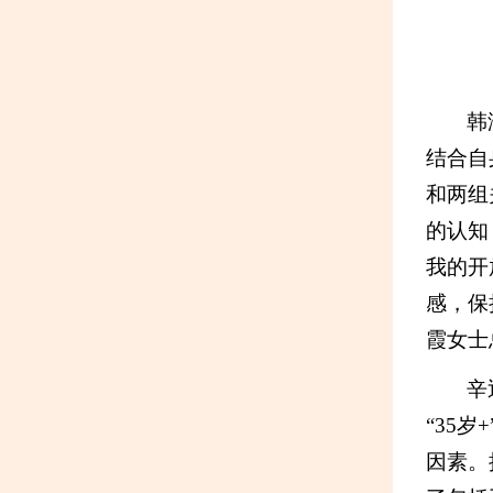
韩
结合自
和两组
的认知
我的开
感，保
霞女士
辛
“35
因素。