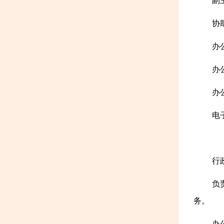
副
协
办
办公
办公
电子
行
负
务。
办