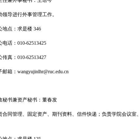
主任兼外事秘书：王语今
助领导进行外事管理工作。
公地点：求是楼 346
电话：010-62513425
传真：010-62513427
邮箱：wangyujinlhr@ruc.edu.cn
政秘书兼资产秘书：董春发
责
合同管理、
固定资产、期刊资料、信件快递；负责学院会议室
公地点：求是楼 125