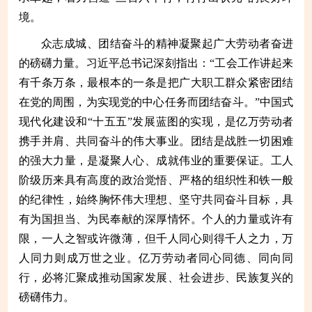
境。
众志成城、团结奋斗的精神凝聚起广大劳动者奋进
的磅礴力量。习近平总书记深刻指出：“工会工作讲起来
有千条万条，最根本的一条是把广大职工群众紧密团结
在党的周围，为实现党的中心任务而团结奋斗。”中国式
现代化建设和“十五五”发展蓝图的实现，是亿万劳动者
携手并肩、共同奋斗的伟大事业。团结是战胜一切困难
的强大力量，是凝聚人心、成就伟业的重要保证。工人
阶级历来具有高度的政治觉悟、严格的组织性和铁一般
的纪律性，始终胸怀伟大理想、坚守共同奋斗目标，具
有为国担当、为民奉献的深厚情怀。个人的力量或许有
限，一人之智或许微薄，但千人同心则得千人之力，万
人同力则成万世之业。亿万劳动者同心同德、同向同
行，必将汇聚成推动国家发展、社会进步、民族复兴的
磅礴伟力。