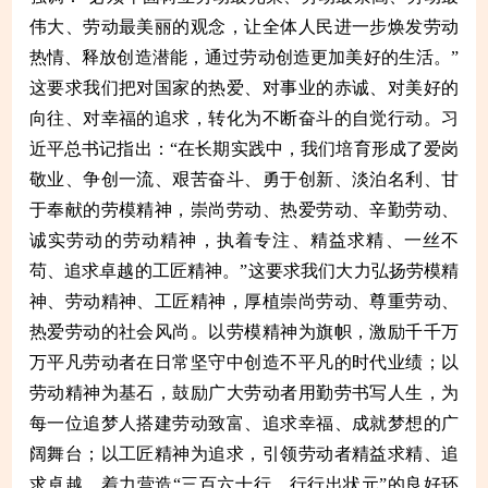
伟大、劳动最美丽的观念，让全体人民进一步焕发劳动
热情、释放创造潜能，通过劳动创造更加美好的生活。”
这要求我们把对国家的热爱、对事业的赤诚、对美好的
向往、对幸福的追求，转化为不断奋斗的自觉行动。习
近平总书记指出：“在长期实践中，我们培育形成了爱岗
敬业、争创一流、艰苦奋斗、勇于创新、淡泊名利、甘
于奉献的劳模精神，崇尚劳动、热爱劳动、辛勤劳动、
诚实劳动的劳动精神，执着专注、精益求精、一丝不
苟、追求卓越的工匠精神。”这要求我们大力弘扬劳模精
神、劳动精神、工匠精神，厚植崇尚劳动、尊重劳动、
热爱劳动的社会风尚。以劳模精神为旗帜，激励千千万
万平凡劳动者在日常坚守中创造不平凡的时代业绩；以
劳动精神为基石，鼓励广大劳动者用勤劳书写人生，为
每一位追梦人搭建劳动致富、追求幸福、成就梦想的广
阔舞台；以工匠精神为追求，引领劳动者精益求精、追
求卓越，着力营造“三百六十行，行行出状元”的良好环