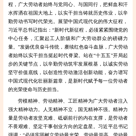
程，广大劳动者始终与党同心、与国同行，把鲜血和汗
水挥洒在祖国大地上，以实干担当铸就历史伟业，以辛
勤劳动书写时代荣光。展望中国式现代化的伟大征程，
习近平总书记指出：“新时代新征程，必须紧紧围绕党的
中心任务，汇聚起工人阶级和广大劳动群众的磅礴力
量。”发扬优良奋斗传统，赓续红色奋斗血脉，广大劳动
者始终以实干担当挺起时代脊梁。站在“十五五”开局起
步的关键节点，以辛勤劳动筑牢发展根基，以诚实劳动
坚守价值底线，以创造性劳动激活创新动能，奋力谱写
中国式现代化壮丽新篇章，是新时代赋予每一位劳动者
的光荣使命与历史担当。
劳模精神、劳动精神、工匠精神为广大劳动者注入
强大精神动力。人无精神不立，国无精神不强。精神力
量是劳动者攻坚克难、砥砺前行的内在支撑，是劳动者
不畏艰难、坚定干事创业方向的定盘星。习近平总书记
强调：“必须牢固树立劳动最光荣、劳动最崇高、劳动最