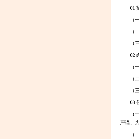
01
（
（
（
02
（
（
（
03
（
严谨、
（