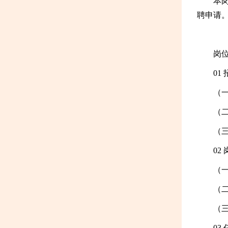
本
聘申请
岗
01
（
（
（
02
（
（
（
03