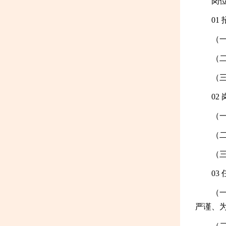
岗
01
（
（
（
02
（
（
（
03
（
严谨、
（