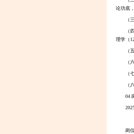
论功底
（
（四
理学（1
（
（
（
（
04
2025
岗