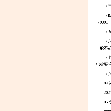
（
（四
（030
（
（
一般不超
（
职称要
（
04
2025
05