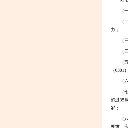
（
（
力；
（
（
（五
（030
（
（
超过35
岁；
（
要求，