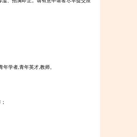
毋滥、招满即止。请有意申请者尽早提交应
青年学者,青年英才,教师。
作；